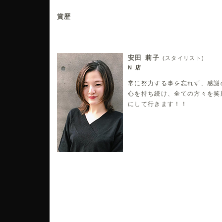
賞歴
京都選手権ワインディング金賞、優秀賞
ウイッグカット優秀賞
モデルカット優秀賞
安田 莉子
(スタイリスト)
ロングアップ優勝
N 店
洋装ブライダル優勝
全日本選手権洋装ブライダル３位
常に努力する事を忘れず、感謝
アジア大会メイク＆アップグランプリ
心を持ち続け、全ての方々を笑
世界大会メイク＆アップ４位
にして行きます！！
三都杯メイク＆カット最優秀メイク賞
KHAファイナリスト(９８‘９９’)