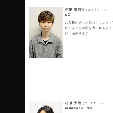
伊藤 茉莉杏
(スタイリスト)
N店
お客様が嬉しい気持ちになって
けるような時間を過ごせるよう
に、頑張ります！
村瀬 大陸
(アシスタント)
nishihara店、N店