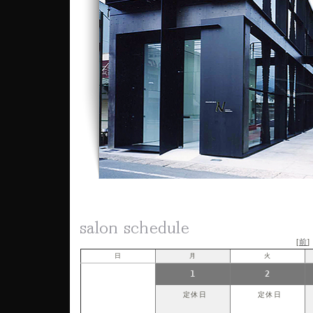
[
前
日
月
火
1
2
定休日
定休日