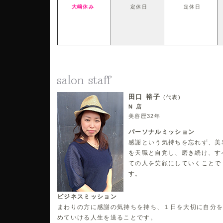
大嶋休み
定休日
定休日
田口 裕子
(代表)
N 店
美容歴32年
パーソナルミッション
感謝という気持ちを忘れず、美
を天職と自覚し、磨き続け、す
ての人を笑顔にしていくことで
す。
ビジネスミッション
まわりの方に感謝の気持ちを持ち、１日を大切に自分
めていける人生を送ることです。