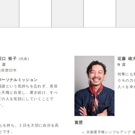
田口 裕子
近藤 雄
(代表)
N 店
N 店
美容歴32年
何事にも
パーソナルミッション
０％の力
感謝という気持ちを忘れず、美容
人々を幸
を天職と自覚し、磨き続け、すべ
ての人を笑顔にしていくことで
す。
賞歴
ちを持ち、１日を大切に自分を高
とです。
京都選手権シンプルアップ 