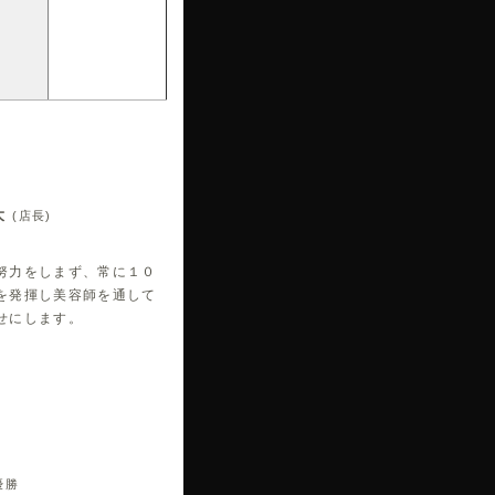
大
(店長)
努力をしまず、常に１０
を発揮し美容師を通して
せにします。
優勝