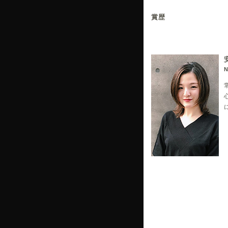
賞歴
京都選手権ワインデ
ウイッグカット優
モデルカット優秀賞
ロングアップ優勝
洋装ブライダル優勝
全日本選手権洋装ブ
アジア大会メイク
世界大会メイク＆
三都杯メイク＆カ
KHAファイナリスト(