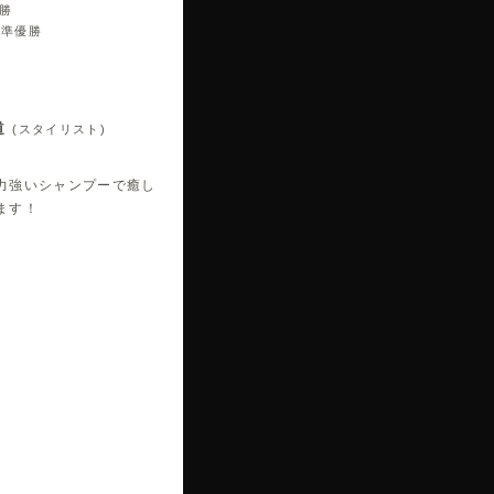
勝
ル準優勝
道
(スタイリスト)
力強いシャンプーで癒し
ます！