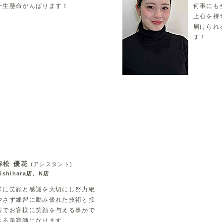
一生懸命がんばります！
何事にも
上心を持
届けられ
す！
赤松 優花
(アシスタント)
nishihara店、N店
常に笑顔と感謝を大切にし努力絶
やさず練習に励み優れた技術と接
客でお客様に笑顔を与える事がで
きる美容師になります。