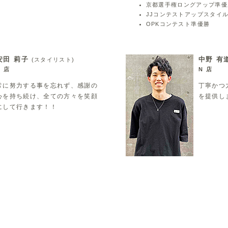
京都選手権ロングアップ準優
JJコンテストアップスタイ
OPKコンテスト準優勝
ィング金賞、優秀賞
秀賞
安田 莉子
中野 有
(スタイリスト)
N 店
N 店
ライダル３位
常に努力する事を忘れず、感謝の
丁寧かつ
＆アップグランプリ
心を持ち続け、全ての方々を笑顔
を提供し
アップ４位
にして行きます！！
ット最優秀メイク賞
９８‘９９’)