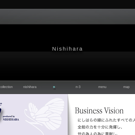
Nishihara
collection
nishihara
n
n-3
menu
map