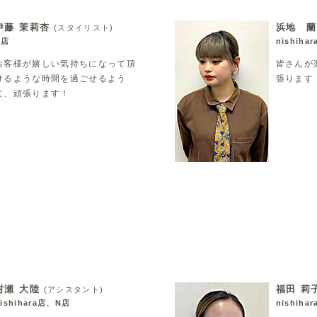
伊藤 茉莉杏
浜地 蘭
(スタイリスト)
N店
nishiha
お客様が嬉しい気持ちになって頂
皆さんが
けるような時間を過ごせるよう
張ります
に、頑張ります！
村瀬 大陸
福田 莉
(アシスタント)
nishihara店、N店
nishiha