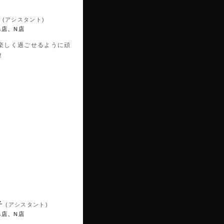
(アシスタント)
ra店、N店
楽しく過ごせるように頑
！
子
(アシスタント)
ra店、N店