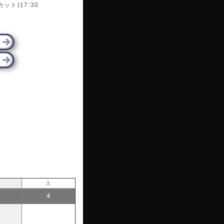
カット)17:30
土
4